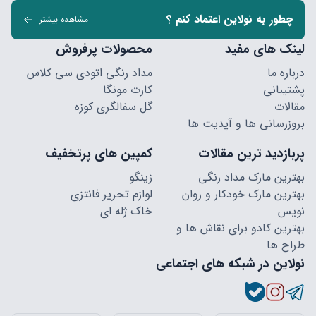
چطور به نولاین اعتماد کنم ؟
مشاهده بیشتر
لینک های مفید
محصولات پرفروش
درباره ما
مداد رنگی اتودی سی کلاس
پشتیبانی
کارت مونگا
مقالات
گل سفالگری کوزه
بروزرسانی ها و آپدیت ها
پربازدید ترین مقالات
کمپین های پرتخفیف
بهترین مارک مداد رنگی
زینگو
بهترین مارک خودکار و روان
لوازم تحریر فانتزی
نویس
خاک ژله ای
بهترین کادو برای نقاش ها و
طراح ها
نولاین در شبکه های اجتماعی