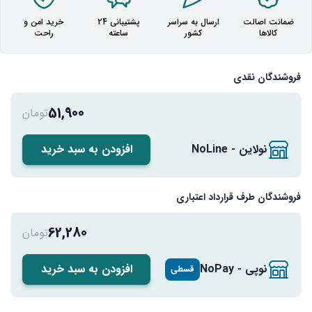
ضمانت اصالت
ارسال به سراسر
پشتیبانی 24
خرید امن و
کالاها
کشور
ساعته
راحت
فروشندگان نقدی
51,900
تومان
نولاین - NoLine
افزودن به سبد خرید
فروشندگان طرف قرارداد اعتباری
62,280
تومان
نوپی - NoPay
افزودن به سبد خرید
قسطی