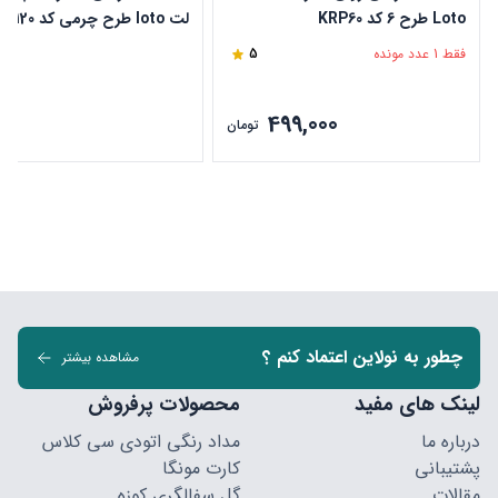
Loto طرح 6 کد KRP60
لت loto طرح چرمی کد KPB120
فقط 1 عدد مونده
5
499,000
ن
تومان
چطور به نولاین اعتماد کنم ؟
مشاهده بیشتر
لینک های مفید
محصولات پرفروش
درباره ما
مداد رنگی اتودی سی کلاس
پشتیبانی
کارت مونگا
مقالات
گل سفالگری کوزه