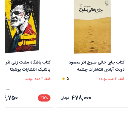
کتاب جای خالی سلوچ اثر محمود
کتاب باشگاه مشت زنی اثر چا
دولت آبادی انتشارات چشمه
پالانیک انتشارات یوشیتا
فقط 3 عدد مونده
5
فقط 2 عدد مونده
15,000
204,750
478,000
تومان
35%