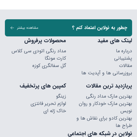
چطور به نولاین اعتماد کنم ؟
مشاهده بیشتر
لینک های مفید
محصولات پرفروش
درباره ما
مداد رنگی اتودی سی کلاس
پشتیبانی
کارت مونگا
مقالات
گل سفالگری کوزه
بروزرسانی ها و آپدیت ها
پربازدید ترین مقالات
کمپین های پرتخفیف
بهترین مارک مداد رنگی
زینگو
بهترین مارک خودکار و روان
لوازم تحریر فانتزی
نویس
خاک ژله ای
بهترین کادو برای نقاش ها و
طراح ها
نولاین در شبکه های اجتماعی