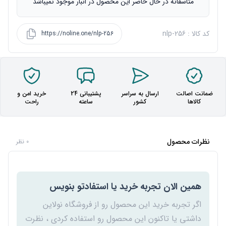
متاسفانه در حال حاضر این محصول در انبار موجود نمیباشد
کد کالا : nlp-256
https://noline.one/nlp-256
ضمانت اصالت
ارسال به سراسر
پشتیبانی 24
خرید امن و
کالاها
کشور
ساعته
راحت
نظرات محصول
0 نظر
همین الان تجربه خرید یا استفادتو بنویس
اگر تجربه خرید این محصول رو از فروشگاه نولاین
داشتی یا تاکنون این محصول رو استفاده کردی ، نظرت