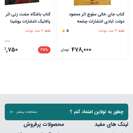
کتاب جای خالی سلوچ اثر محمود
کتاب باشگاه مشت زنی اثر چا
دولت آبادی انتشارات چشمه
پالانیک انتشارات یوشیتا
فقط 3 عدد مونده
5
فقط 2 عدد مونده
15,000
204,750
478,000
تومان
35%
چطور به نولاین اعتماد کنم ؟
مشاهده بیشتر
لینک های مفید
محصولات پرفروش