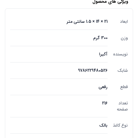
ویژگی های محصول
ابعاد
21 × 14 × 1.5 سانتی متر
وزن
300 گرم
نویسنده
آکیرا
شابک
9786229480526
قطع
رقعی
تعداد
216
صفحه
نوع کاغذ
بالک