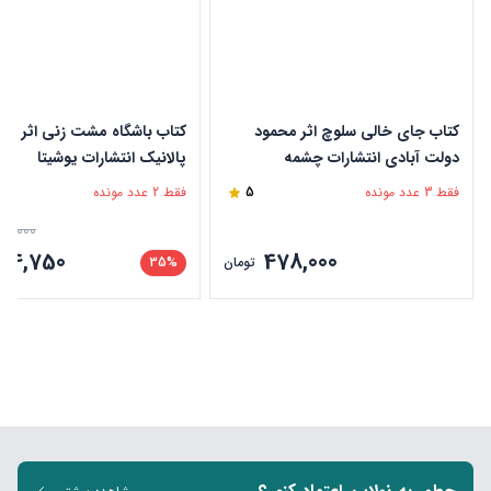
کتاب جای خالی سلوچ اثر محمود
کتاب باشگاه مشت زنی اثر چا
دولت آبادی انتشارات چشمه
پالانیک انتشارات یوشیتا
فقط 3 عدد مونده
5
فقط 2 عدد مونده
15,000
204,750
478,000
تومان
35%