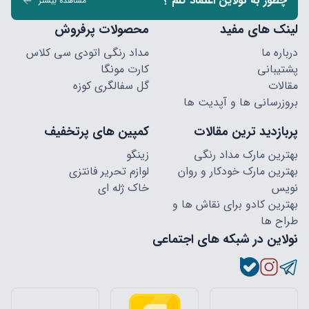
چطور به نولاین اعتماد کنم ؟
مشاهده بیشتر
لینک های مفید
محصولات پرفروش
درباره ما
مداد رنگی اتودی سی کلاس
پشتیبانی
کارت مونگا
مقالات
گل سفالگری کوزه
بروزرسانی ها و آپدیت ها
پربازدید ترین مقالات
کمپین های پرتخفیف
بهترین مارک مداد رنگی
زینگو
بهترین مارک خودکار و روان
لوازم تحریر فانتزی
نویس
خاک ژله ای
بهترین کادو برای نقاش ها و
طراح ها
نولاین در شبکه های اجتماعی