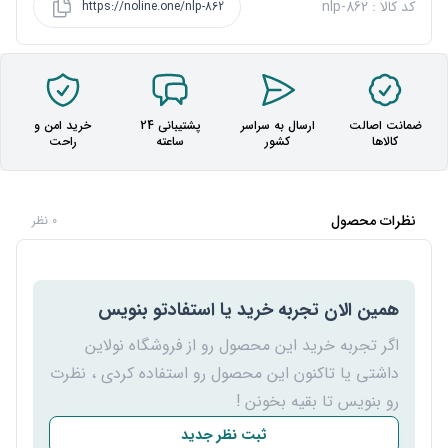
کد کالا : nlp-862
https://noline.one/nlp-862
ضمانت اصالت
ارسال به سراسر
پشتیبانی 24
خرید امن و
کالاها
کشور
ساعته
راحت
نظرات محصول
0 نظر
همین الان تجربه خرید یا استفادتو بنویس
اگر تجربه خرید این محصول رو از فروشگاه نولاین
داشتی یا تاکنون این محصول رو استفاده کردی ، نظرت
رو بنویس تا بقیه بخونن !
ثبت نظر جدید