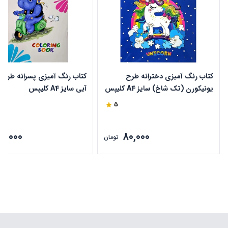
کتاب رنگ آمیزی دخترانه طرح
کتاب رنگ آمیزی پسرانه طرح
یونیکورن (تک شاخ) سایز A4 کلیپس
آبی سایز A4 کلیپس
5
80,000
80,000
تومان