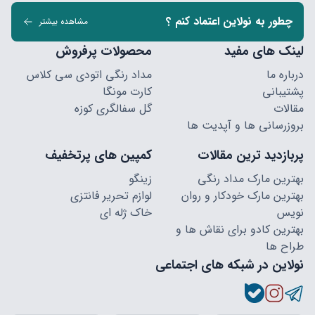
چطور به نولاین اعتماد کنم ؟
مشاهده بیشتر
لینک های مفید
محصولات پرفروش
درباره ما
مداد رنگی اتودی سی کلاس
پشتیبانی
کارت مونگا
مقالات
گل سفالگری کوزه
بروزرسانی ها و آپدیت ها
پربازدید ترین مقالات
کمپین های پرتخفیف
بهترین مارک مداد رنگی
زینگو
بهترین مارک خودکار و روان
لوازم تحریر فانتزی
نویس
خاک ژله ای
بهترین کادو برای نقاش ها و
طراح ها
نولاین در شبکه های اجتماعی