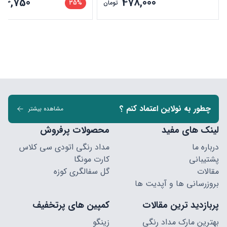
204,750
478,000
تومان
35%
چطور به نولاین اعتماد کنم ؟
مشاهده بیشتر
لینک های مفید
محصولات پرفروش
درباره ما
مداد رنگی اتودی سی کلاس
پشتیبانی
کارت مونگا
مقالات
گل سفالگری کوزه
بروزرسانی ها و آپدیت ها
پربازدید ترین مقالات
کمپین های پرتخفیف
بهترین مارک مداد رنگی
زینگو