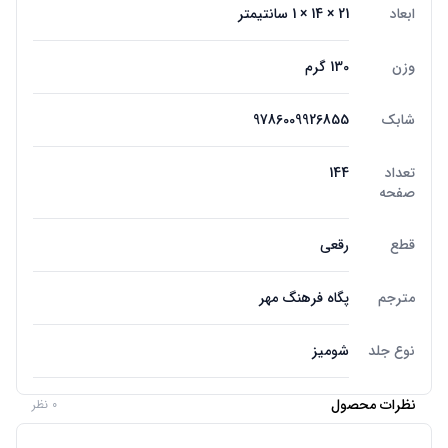
ابعاد
21 × 14 × 1 سانتیمتر
وزن
130 گرم
شابک
9786009926855
تعداد
144
صفحه
قطع
رقعی
مترجم
پگاه فرهنگ مهر
نوع جلد
شومیز
نظرات محصول
0 نظر