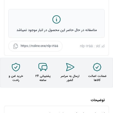
متاسفانه در حال حاضر این محصول در انبار موجود نمیباشد
کد کالا : nlp-1255
https://noline.one/nlp-1255
ضمانت اصالت
ارسال به سراسر
پشتیبانی 24
خرید امن و
کالاها
کشور
ساعته
راحت
توضیحات