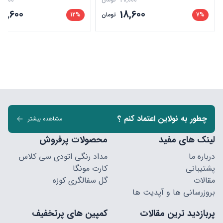
5,000
20,000
39,600
18,600
7%
تومان
12%
چطور به نولاین اعتماد کنم ؟
مشاهده بیشتر
لینک های مفید
محصولات پرفروش
درباره ما
مداد رنگی اتودی سی کلاس
پشتیبانی
کارت مونگا
مقالات
گل سفالگری کوزه
بروزرسانی ها و آپدیت ها
پربازدید ترین مقالات
کمپین های پرتخفیف