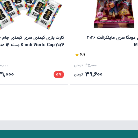
کارت بازی مونگا سری ماینکرافت 2026
کارت بازی کیمدی سری کیمدی جام 
M
Kimdi World Cup 2026 بسته 12 عددی
4.9
0,000
45,000
تومان
41,000
39,600
تومان
5%