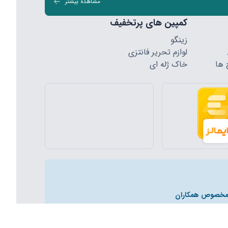
مشاهده بیشتر
کمپین های پرتخفیف
زینگو
لوازم تحریر فانتزی
 ها
خاک ژله ای
یباشد