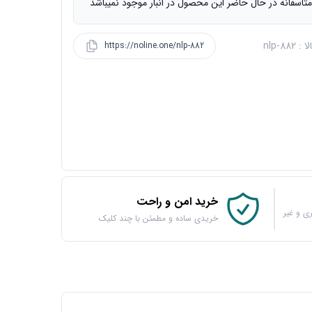
تاسفانه در حال حاضر این محصول در انبار موجود نمیباشد
 nlp-882
https://noline.one/nlp-882
خرید امن و راحت
ی و غیر
خریدی ساده و مطمئن با چند کلیک