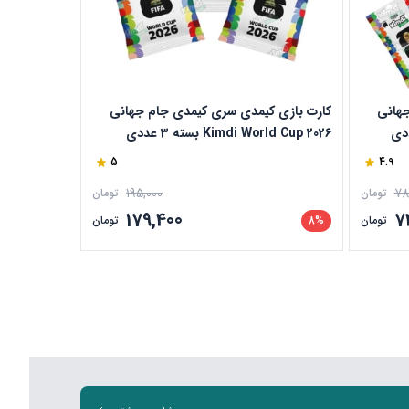
جهانی
کارت بازی کیمدی سری کیمدی جام جهانی
کارت بازی فو
Kimdi World Cup 2026 بسته 3 عددی
5
4.9
195,000
78
تومان
تومان
179,400
7
تومان
8%
تومان