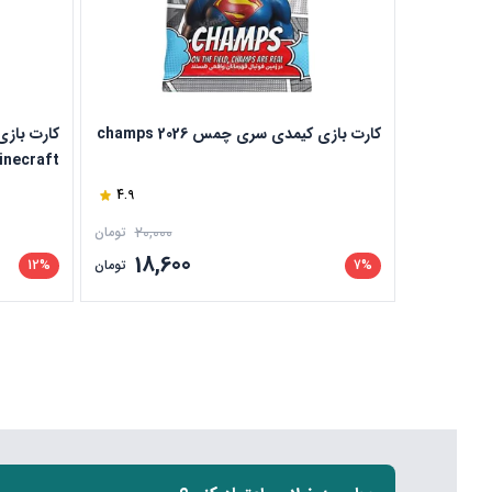
کارت بازی کیمدی سری چمس champs 2026
inecraft
4.9
20,000
تومان
18,600
7%
تومان
12%