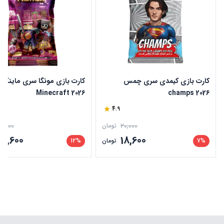
کارت بازی کیمدی سری چمس
کارت بازی مونگا سری ماینکرا
2026 Minecraft
champs 2026
4.9
5,000
20,000
تومان
39,600
18,600
7%
تومان
12%