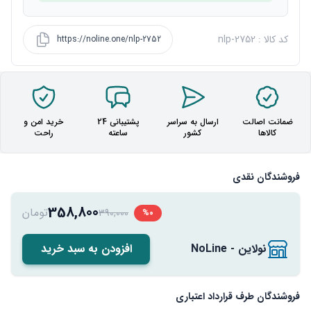
کد کالا : nlp-2752
https://noline.one/nlp-2752
ضمانت اصالت
ارسال به سراسر
پشتیبانی 24
خرید امن و
کالاها
کشور
ساعته
راحت
فروشندگان نقدی
358,800
تومان
390,000
%0
نولاین - NoLine
افزودن به سبد خرید
فروشندگان طرف قرارداد اعتباری