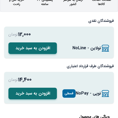
کالاها
کشور
ساعته
راحت
فروشندگان نقدی
12,000
تومان
نولاین - NoLine
افزودن به سبد خرید
فروشندگان طرف قرارداد اعتباری
14,400
تومان
نوپی - NoPay
افزودن به سبد خرید
قسطی
ویژگی های محصول