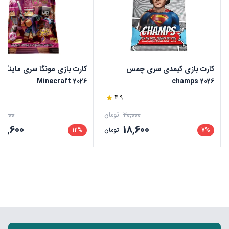
کارت بازی کیمدی سری چمس
کارت بازی مونگا سری ماینکرا
2026 Minecraft
champs 2026
4.9
5,000
20,000
تومان
39,600
18,600
7%
تومان
12%