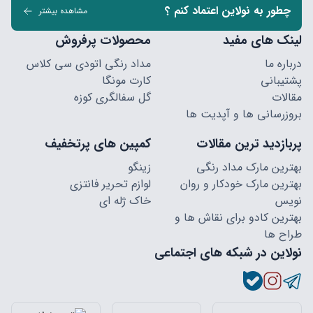
چطور به نولاین اعتماد کنم ؟
مشاهده بیشتر
لینک های مفید
محصولات پرفروش
درباره ما
مداد رنگی اتودی سی کلاس
پشتیبانی
کارت مونگا
مقالات
گل سفالگری کوزه
بروزرسانی ها و آپدیت ها
پربازدید ترین مقالات
کمپین های پرتخفیف
بهترین مارک مداد رنگی
زینگو
بهترین مارک خودکار و روان
لوازم تحریر فانتزی
نویس
خاک ژله ای
بهترین کادو برای نقاش ها و
طراح ها
نولاین در شبکه های اجتماعی