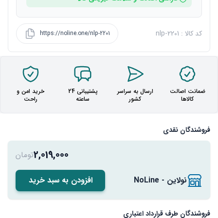
کد کالا : nlp-2201
https://noline.one/nlp-2201
ضمانت اصالت
ارسال به سراسر
پشتیبانی 24
خرید امن و
کالاها
کشور
ساعته
راحت
فروشندگان نقدی
2,019,000
تومان
نولاین - NoLine
افزودن به سبد خرید
فروشندگان طرف قرارداد اعتباری