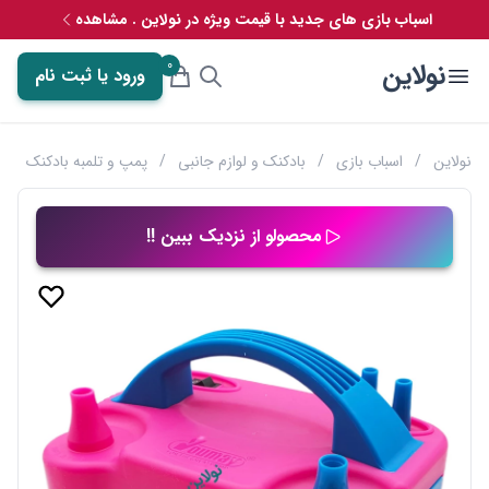
اسباب بازی های جدید با قیمت ویژه در نولاین . مشاهده
0
نولاین
ورود یا ثبت نام
نولاین
/
اسباب بازی
/
بادکنک و لوازم جانبی
/
پمپ و تلمبه بادکنک
/
محصولو از نزدیک ببین !!