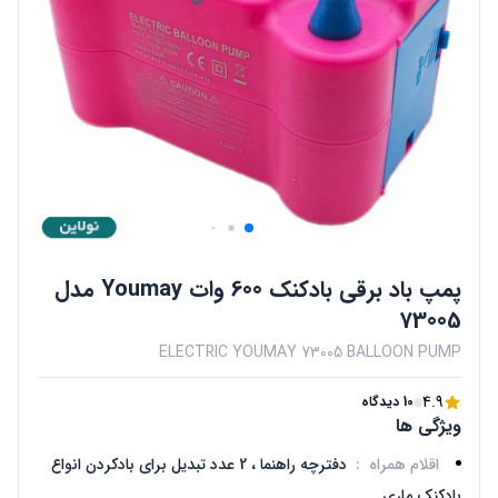
پمپ باد برقی بادکنک 600 وات Youmay مدل
73005
ELECTRIC YOUMAY 73005 BALLOON PUMP
4.9
10 دیدگاه
ویژگی ها
اقلام همراه
:
دفترچه راهنما ، 2 عدد تبدیل برای بادکردن انواع
بادکنک ماری