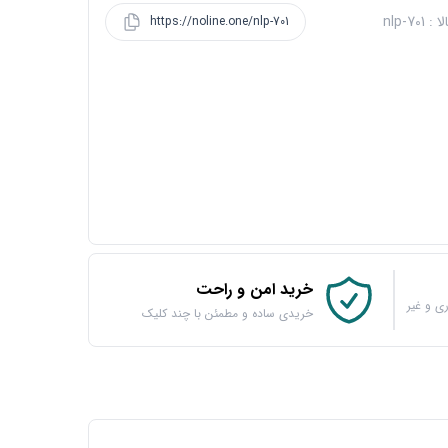
 nlp-701
https://noline.one/nlp-701
خرید امن و راحت
ی و غیر
خریدی ساده و مطمئن با چند کلیک