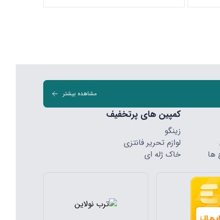
مشاهده بیشتر
کمپین های پرتخفیف
زینگو
لوازم تحریر فانتزی
 ها
خاک ژله ای