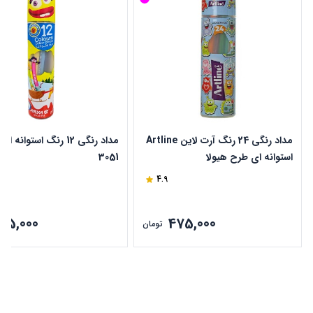
مداد رنگی 24 رنگ آرت لاین Artline
مداد رنگی 12 رنگ استوانه 
استوانه ای طرح هیولا
3051
4.9
315,000
475,000
تومان