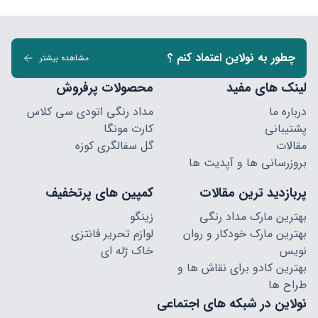
چطور به نولاین اعتماد کنم ؟
مشاهده بیشتر
لینک های مفید
محصولات پرفروش
درباره ما
مداد رنگی اتودی سی کلاس
پشتیبانی
کارت مونگا
مقالات
گل سفالگری کوزه
بروزرسانی ها و آپدیت ها
پربازدید ترین مقالات
کمپین های پرتخفیف
بهترین مارک مداد رنگی
زینگو
بهترین مارک خودکار و روان
لوازم تحریر فانتزی
نویس
خاک ژله ای
بهترین کادو برای نقاش ها و
طراح ها
نولاین در شبکه های اجتماعی