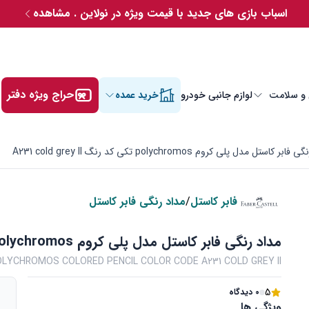
اسباب بازی های جدید با قیمت ویژه در نولاین . مشاهده
حراج ویژه دفتر
 و سلامت
لوازم جانبی خودرو
خرید عمده
ر کاستل مدل پلی کروم polychromos تکی کد رنگ A231 cold grey II
فابر کاستل
/
مداد رنگی فابر کاستل
مداد رنگی فابر کاستل مدل پلی کروم polychromos تکی کد رنگ A231 cold grey II
LYCHROMOS COLORED PENCIL COLOR CODE A231 COLD GREY II
5
0 دیدگاه
ویژگی ها