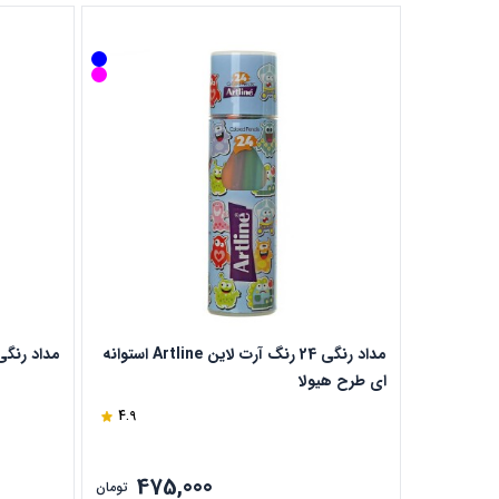
مداد رنگی 24 رنگ آرت لاین Artline استوانه
مداد رنگی 12 رنگ استوانه ای آریا ک
ای طرح هیولا
4.9
475,000
تومان