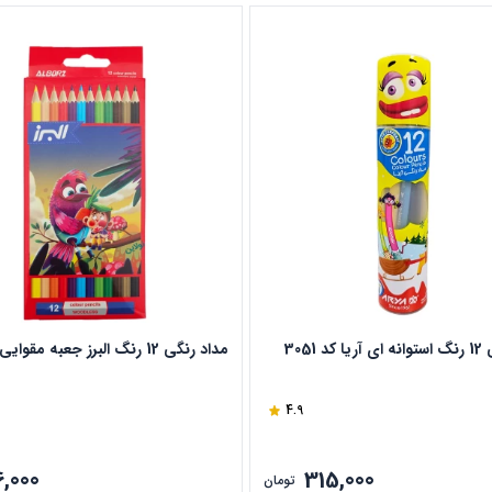
د 3051
مداد رنگی 12 رنگ البرز جعبه مقوایی
4.9
6,000
315,000
تومان