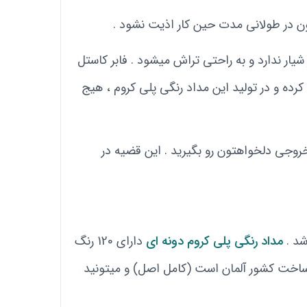
ن در طولانی مدت حین کار اذیت نشود .
ار ندارد و به راحتی تراش میشود . فابر کاستل
رده و در تولید این مداد رنگی پلی کروم ، هیج
ما بتوانید رنگ ها را تا 18 لایه با هم ترکیب کنید و خروجی دلخواهتون رو بگیرید . این قضیه در
شد .
مداد رنگی پلی کروم دونه ای
دارای 120 رنگ
صاصی دارند . این مداد با کد رنگ A231 و عنوان رنگ cold grey II میباشد که ساخت کشور آلمان است (کامل اصل) و میتونید