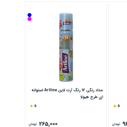
مداد رنگی 12 رنگ آرت لاین Artline استوانه
ای طرح هیولا
روشن و تیره آرتیس
5
5
265,000
9
تومان
تومان