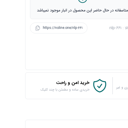
تاسفانه در حال حاضر این محصول در انبار موجود نمیباشد
 nlp-661
https://noline.one/nlp-661
خرید امن و راحت
ی و غیر
خریدی ساده و مطمئن با چند کلیک