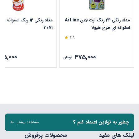
مداد رنگی 24 رنگ آرت لاین Artline
مداد رنگی 12 رنگ استوانه 
استوانه ای طرح هیولا
3051
4.9
315,000
475,000
تومان
چطور به نولاین اعتماد کنم ؟
مشاهده بیشتر
لینک های مفید
محصولات پرفروش