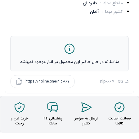
مقطع مداد
:
دایره ای
کشور مبدا
:
آلمان
متاسفانه در حال حاضر این محصول در انبار موجود نمیباشد
کد کالا : nlp-667
https://noline.one/nlp-667
ضمانت اصالت
ارسال به سراسر
پشتیبانی 24
خرید امن و
کالاها
کشور
ساعته
راحت