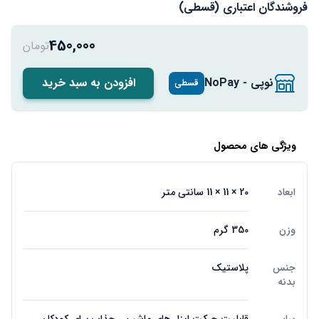
فروشندگان اعتباری (قسطی)
450,000
تومان
نوپی - NoPay
افزودن به سبد خرید
قسطی
ویژگی های محصول
ابعاد
20 × 11 × 11 سانتی متر
وزن
350 گرم
جنس
پلاستیک
بدنه