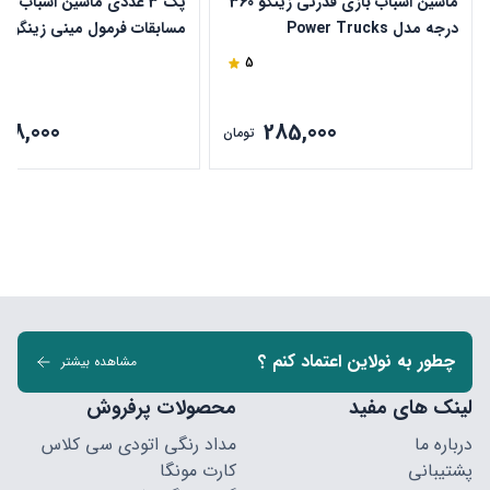
ماشین اسباب بازی قدرتی زینگو 360
پک 3 عددی ماشین اسباب با
درجه مدل Power Trucks
مسابقات فرمول مینی زینگو
5
268,000
285,000
تومان
چطور به نولاین اعتماد کنم ؟
مشاهده بیشتر
لینک های مفید
محصولات پرفروش
درباره ما
مداد رنگی اتودی سی کلاس
پشتیبانی
کارت مونگا