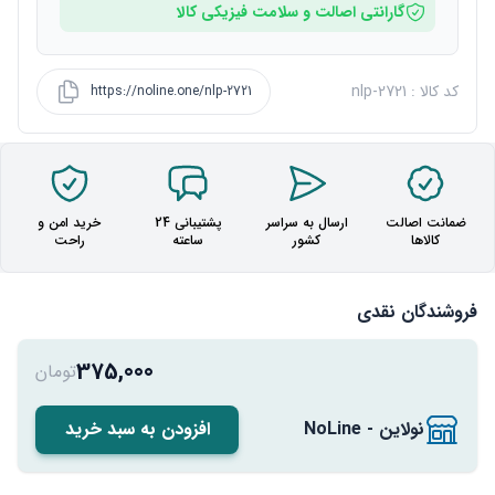
گارانتی اصالت و سلامت فیزیکی کالا
کد کالا : nlp-2721
https://noline.one/nlp-2721
ضمانت اصالت
ارسال به سراسر
پشتیبانی 24
خرید امن و
کالاها
کشور
ساعته
راحت
فروشندگان نقدی
375,000
تومان
نولاین - NoLine
افزودن به سبد خرید