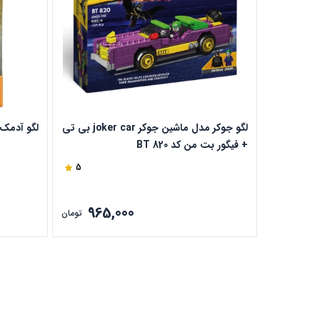
لگو جوکر مدل ماشین جوکر joker car بی تی
لگو آدمک ما
+ فیگور بت من کد BT 820
5
965,000
تومان