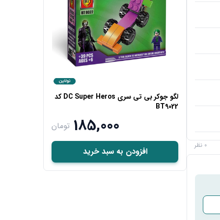
لگو جوکر بی تی سری DC Super Heros کد
BT9022
185,000
تومان
0 نظر
افزودن به سبد خرید