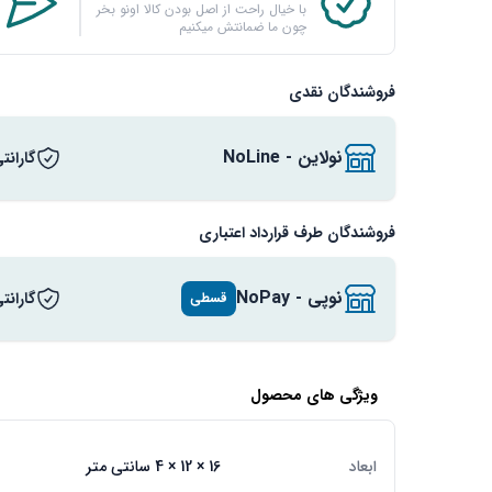
با خیال راحت از اصل بودن کالا اونو بخر
چون ما ضمانتش میکنیم
فروشندگان نقدی
نولاین - NoLine
گارانت
فروشندگان طرف قرارداد اعتباری
نوپی - NoPay
گارانت
قسطی
ویژگی های محصول
ابعاد
16 × 12 × 4 سانتی متر