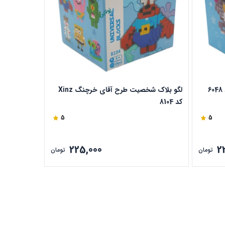
لگو بلاک شخصیت طرح آقای خرچنگ Xinz
کد 8104
6002
5
5
225,000
2
تومان
تومان