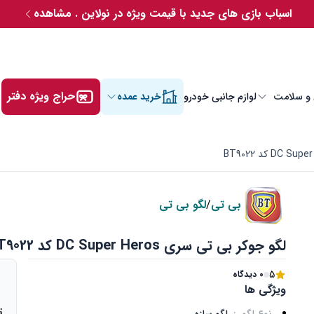
اسباب بازی های جدید با قیمت ویژه در نولاین . مشاهده
حراج ویژه دفتر
 و سلامت
لوازم جانبی خودرو
خرید عمده
بی تی
/
لگو بی تی
لگو جوکر بی تی سری DC Super Heros کد BT9022
5
0 دیدگاه
ویژگی ها
ت