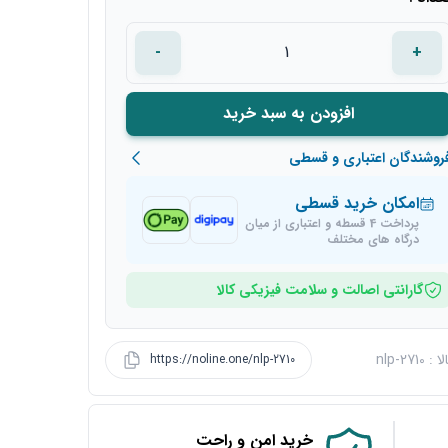
-
+
افزودن به سبد خرید
روشندگان اعتباری و قسطی
امکان خرید قسطی
پرداخت 4 قسطه و اعتباری از میان
درگاه های مختلف
گارانتی اصالت و سلامت فیزیکی کالا
nlp-2710
https://noline.one/nlp-2710
خرید امن و راحت