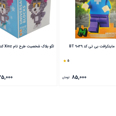
ینکرافت بی تی کد BT 9039
لگو بلاک شخصیت طرح تام Xinz کد 6048
5
25,000
85,000
تومان