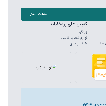
مشاهده بیشتر
کمپین های پرتخفیف
زینگو
لوازم تحریر فانتزی
 ها
خاک ژله ای