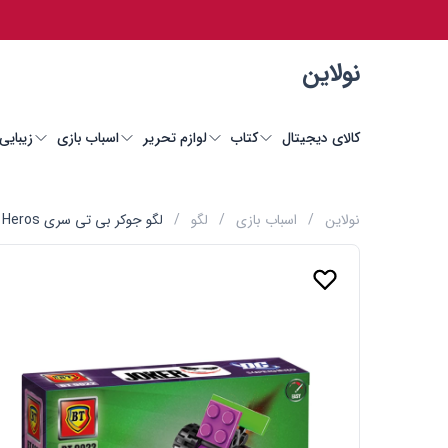
نولاین
کالای دیجیتال
کتاب
لوازم تحریر
اسباب بازی
زیبایی
نولاین
/
اسباب بازی
/
لگو
/
لگو جوکر بی تی سری DC Super Heros کد BT9022