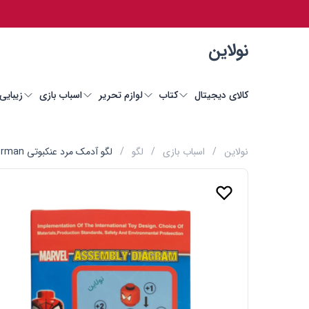
نولاین
کالای دیجیتال
کتاب
لوازم تحریر
اسباب بازی
زیبایی
نولاین
/
اسباب بازی
/
لگو
/
لگو آدمک مرد عنکبوتی spiderman بی تی کد BT 9009