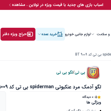
اسباب بازی های جدید با قیمت ویژه در نولاین . مشاهده
حراج ویژه دفتر
 و سلامت
لوازم جانبی خودرو
خرید عمده
بی تی
/
لگو بی تی
لگو آدمک مرد عنکبوتی spiderman بی تی کد BT 9009
5
0 دیدگاه
ویژگی ها