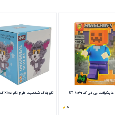
ینکرافت بی تی کد BT 9039
لگو بلاک شخصیت طرح تام Xinz کد 6048
5