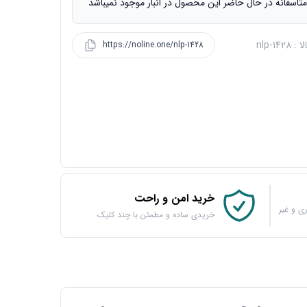
تاسفانه در حال حاضر این محصول در انبار موجود نمیباشد
nlp-1428
https://noline.one/nlp-1428
خرید امن و راحت
ی و غیر
خریدی ساده و مطمئن با چند کلیک