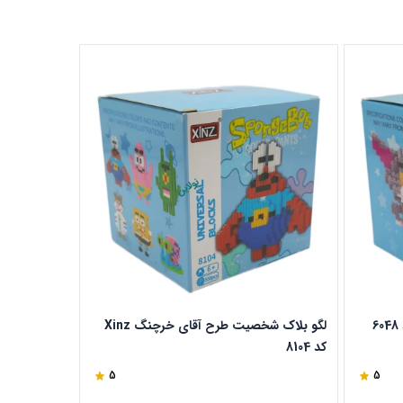
لگو بلاک شخصیت طرح آقای خرچنگ Xinz
کد 8104
6002
5
5