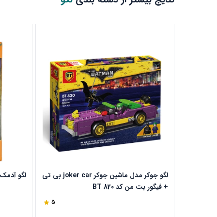
لگو جوکر مدل ماشین جوکر joker car بی تی
لگو آدمک ما
+ فیگور بت من کد BT 820
5