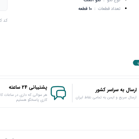
نوع لگو
:
لگو آدمک
م
تعداد قطعات
:
10 قطعه
کد کالا : 
پشتیبانی 24 ساعته
ارسال به سراسر کشور
هر سوالی که داری در ساعات کار
ارسال سریع و ایمن به تمامی نقاط ایران
کاری پاسخگو هستیم