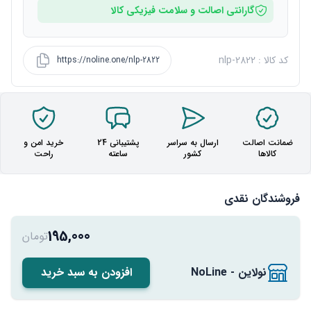
گارانتی اصالت و سلامت فیزیکی کالا
کد کالا : nlp-2822
https://noline.one/nlp-2822
ضمانت اصالت
ارسال به سراسر
پشتیبانی 24
خرید امن و
کالاها
کشور
ساعته
راحت
فروشندگان نقدی
195,000
تومان
نولاین - NoLine
افزودن به سبد خرید