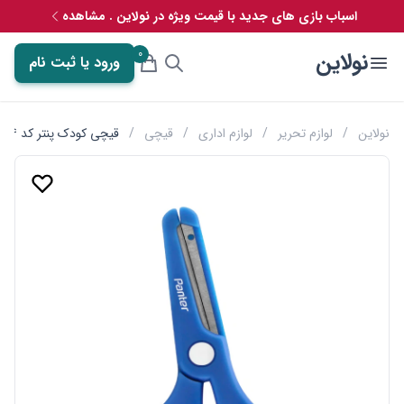
اسباب بازی های جدید با قیمت ویژه در نولاین . مشاهده
0
نولاین
ورود یا ثبت نام
نولاین
/
لوازم تحریر
/
لوازم اداری
/
قیچی
/
قیچی کودک پنتر کد S104