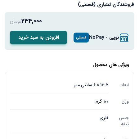
فروشندگان اعتباری (قسطی)
234,000
تومان
نوپی - NoPay
افزودن به سبد خرید
قسطی
ویژگی های محصول
ابعاد
13.5 × 6 سانتی متر
وزن
100 گرم
جنس
فلزی
تیغه