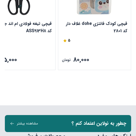
قیچی کودک فانتزی dohe غلاف دار
کد 2801
کد ASS913H8
5
295,000
80,000
تومان
چطور به نولاین اعتماد کنم ؟
مشاهده بیشتر