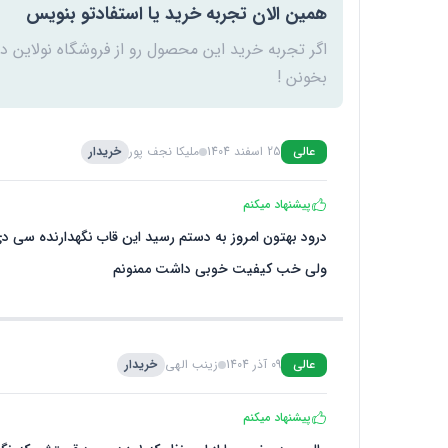
همین الان تجربه خرید یا استفادتو بنویس
اگر تجربه خرید این محصول رو از فروشگاه نولاین د
بخونن !
عالی
25 اسفند 1404
ملیکا نجف پور
خریدار
پیشنهاد میکنم
درود بهتون امروز به دستم رسید این قاب نگهدارنده سی دی
ولی خب کیفیت خوبی داشت ممنونم
عالی
09 آذر 1404
زینب الهی
خریدار
پیشنهاد میکنم