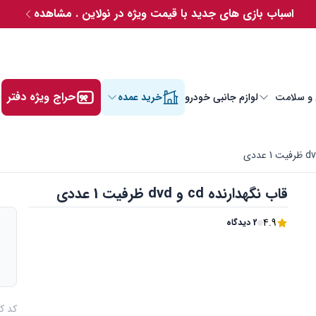
اسباب بازی های جدید با قیمت ویژه در نولاین . مشاهده
حراج ویژه دفتر
 و سلامت
لوازم جانبی خودرو
خرید عمده
قاب نگهدارنده cd و dvd ظرفیت 1 عددی
4.9
2 دیدگاه
م
کد کالا : 