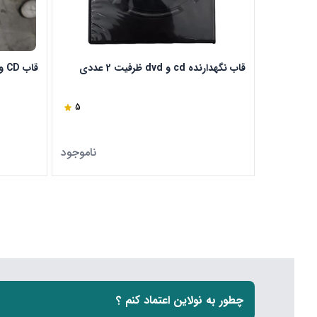
قاب نگهدارنده cd و dvd ظرفیت 2 عددی
قاب CD و DVD درب دار
5
ناموجود
چطور به نولاین اعتماد کنم ؟