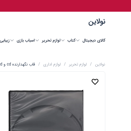
نولاین
کالای دیجیتال
کتاب
لوازم تحریر
اسباب بازی
زیبایی
نولاین
/
لوازم تحریر
/
لوازم اداری
/
قاب نگهدارنده cd و dvd ظرفیت 1 عددی