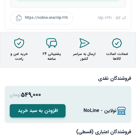
کد کالا : nlp-2191
https://noline.one/nlp-2191
ضمانت اصالت
ارسال به سراسر
پشتیبانی 24
خرید امن و
کالاها
کشور
ساعته
راحت
فروشندگان نقدی
549,000
تومان
نولاین - NoLine
افزودن به سبد خرید
فروشندگان اعتباری (قسطی)