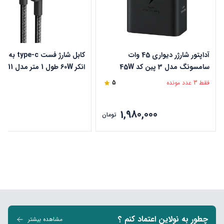
آداپتور شارژر دیواری 45 وات
کابل شارژ
سامسونگ مدل 3 پین کد 45W
انکر 60W طول 1 متر مدل A8752H11
T4511
فقط 3 عدد مونده
5
1,980,000
ن
تومان
چطور به نولاین اعتماد کنم ؟
مشاهده بیشتر