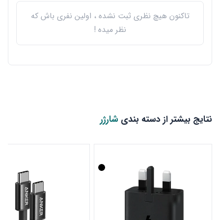
تاکنون هیچ نظری ثبت نشده ، اولین نفری باش که
نظر میده !
نتایج بیشتر از دسته بندی
شارژر