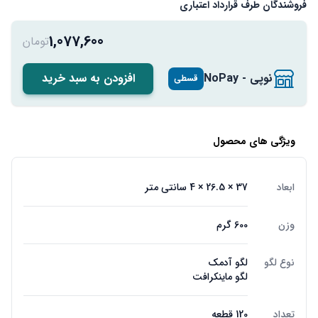
فروشندگان طرف قرارداد اعتباری
1,077,600
تومان
نوپی - NoPay
افزودن به سبد خرید
قسطی
ویژگی های محصول
ابعاد
37 × 26.5 × 4 سانتی متر
وزن
600 گرم
نوع لگو
لگو آدمک
لگو ماینکرافت
تعداد
120 قطعه