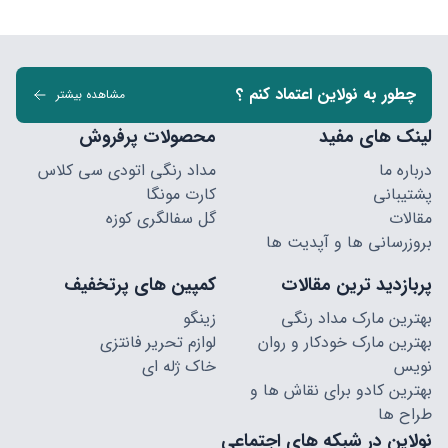
چطور به نولاین اعتماد کنم ؟
مشاهده بیشتر
لینک های مفید
محصولات پرفروش
درباره ما
مداد رنگی اتودی سی کلاس
پشتیبانی
کارت مونگا
مقالات
گل سفالگری کوزه
بروزرسانی ها و آپدیت ها
پربازدید ترین مقالات
کمپین های پرتخفیف
بهترین مارک مداد رنگی
زینگو
بهترین مارک خودکار و روان
لوازم تحریر فانتزی
نویس
خاک ژله ای
بهترین کادو برای نقاش ها و
طراح ها
نولاین در شبکه های اجتماعی