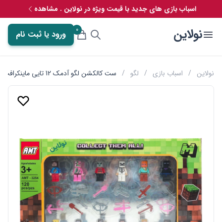
اسباب بازی های جدید با قیمت ویژه در نولاین . مشاهده
0
نولاین
ورود یا ثبت نام
نولاین
/
اسباب بازی
/
لگو
/
ست کالکشن لگو آدمک 12 تایی ماینکرافت به همراه سلاح آوا AMT 3254