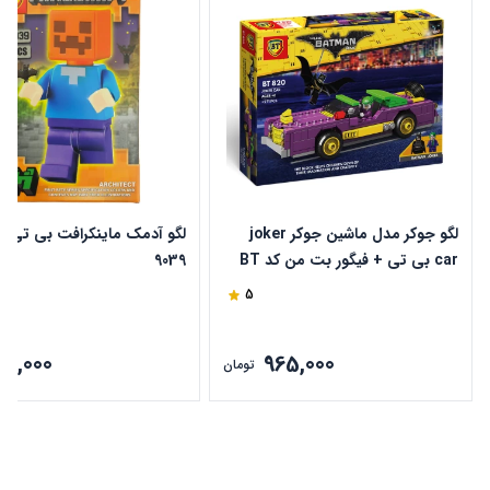
لگو جوکر مدل ماشین جوکر joker
car بی تی + فیگور بت من کد BT
9039
820
5
85,000
965,000
تومان