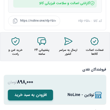
گارانتی اصالت و سلامت فیزیکی کالا
کد کالا : nlp-2510
https://noline.one/nlp-2510
ضمانت اصالت
ارسال به سراسر
پشتیبانی 24
خرید امن و
کالاها
کشور
ساعته
راحت
فروشندگان نقدی
898,000
تومان
نولاین - NoLine
افزودن به سبد خرید