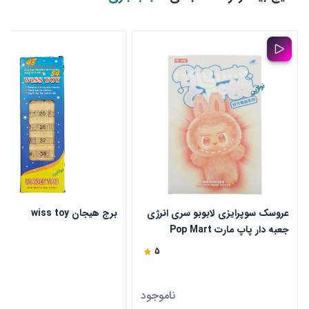
عروسک سوپرایزی لابوبو سری انرژی
برج هیجان wiss toy
جعبه دار پاپ مارت Pop Mart
5
ناموجود
ن