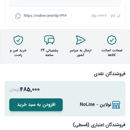
کد کالا : nlp-2326
https://noline.one/nlp-2326
ضمانت اصالت
ارسال به سراسر
پشتیبانی 24
خرید امن و
کالاها
کشور
ساعته
راحت
فروشندگان نقدی
485,000
تومان
نولاین - NoLine
افزودن به سبد خرید
فروشندگان اعتباری (قسطی)