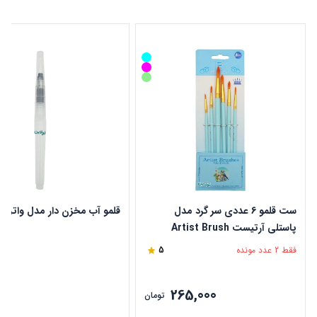
ست قلمو 6 عددی سر گرد مدل
قلمو آب مخزن دار مدل واتر ب
پاستلی آرتیست Artist Brush
فقط 2 عدد مونده
5
265,000
ن
تومان