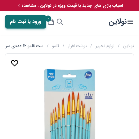
اسباب بازی های جدید با قیمت ویژه در نولاین . مشاهده
0
نولاین
ورود یا ثبت نام
نولاین
/
لوازم تحریر
/
نوشت افزار
/
قلمو
/
ست قلمو 12 عددی سر گرد مدل پاستلی آرتیست Artist Brush کد HB-810