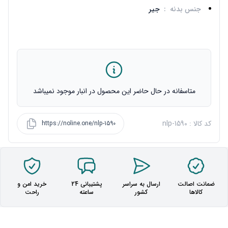
جنس بدنه
:
جیر
متاسفانه در حال حاضر این محصول در انبار موجود نمیباشد
کد کالا : nlp-1590
https://noline.one/nlp-1590
ضمانت اصالت
ارسال به سراسر
پشتیبانی 24
خرید امن و
کالاها
کشور
ساعته
راحت