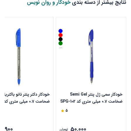
نتایج بیشتر از دسته بندی
خودکار و روان نویس
...
خودکار سمی ژل پنتر Semi Gel
خودکار دکتر پنتر نانو باکتریال
ضخامت 0.7 میلی متری کد SPG-102
ضحامت 0.7 میلی متری کد DP 105
5
29,900
50,000
تومان