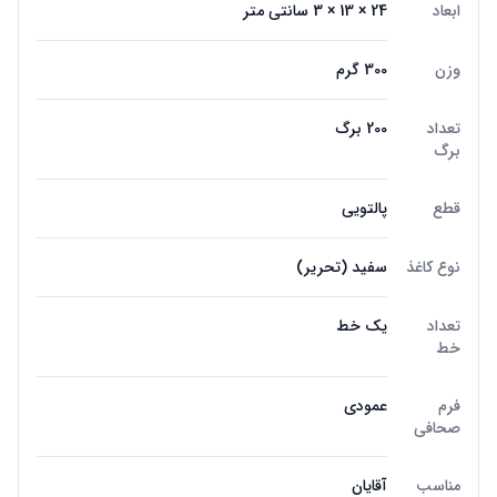
ابعاد
24 × 13 × 3 سانتی متر
وزن
300 گرم
تعداد
200 برگ
برگ
قطع
پالتویی
نوع کاغذ
سفید (تحریر)
تعداد
یک خط
خط
فرم
عمودی
صحافی
مناسب
آقایان