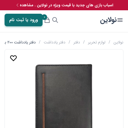
اسباب بازی های جدید با قیمت ویژه در نولاین . مشاهده
0
نولاین
ورود یا ثبت نام
نولاین
/
لوازم تحریر
/
دفتر
/
دفتر یادداشت
/
دفتر یادداشت 200 برگ پالتویی جلد چرمی کش دار