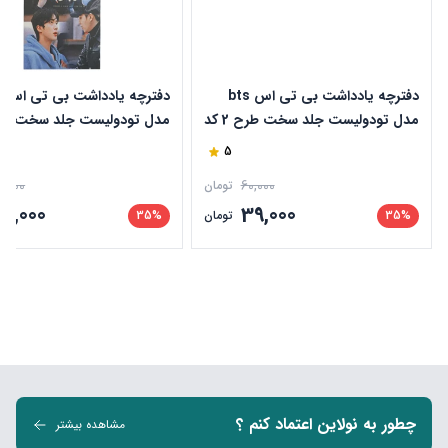
دفترچه یادداشت بی تی اس bts
د
مدل تودولیست جلد سخت طرح 2 کد
161
کد 161
5
0,000
60,000
تومان
39,000
39,000
35%
تومان
35%
چطور به نولاین اعتماد کنم ؟
مشاهده بیشتر