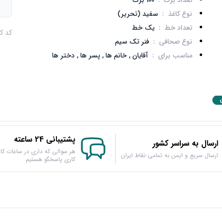
تعداد برگ
:
100 برگ
م
نوع کاغذ
:
سفید (تحریر)
تعداد خط
:
یک خط
کد کالا : 
نوع صحافی
:
فنر تک سیم
مناسب برای
:
آقایان ,
خانم ها ,
پسر ها ,
دختر ها
پشتیبانی 24 ساعته
ارسال به سراسر کشور
هر سوالی که داری در ساعات کار
ارسال سریع و ایمن به تمامی نقاط ایران
کاری پاسخگو هستیم