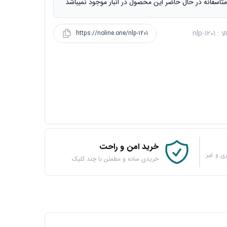
تاسفانه در حال حاضر این محصول در انبار موجود نمیباشد
nlp-1201
https://noline.one/nlp-1201
خرید امن و راحت
ی و غیر
خریدی ساده و مطمئن با چند کلیک