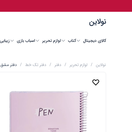
نولاین
کالای دیجیتال
کتاب
لوازم تحریر
اسباب بازی
زیبایی
نولاین
/
لوازم تحریر
/
دفتر
/
دفتر تک خط
/
دفتر مشق 100 برگ مجلد پودل سری pen رنگ بنفش پاست