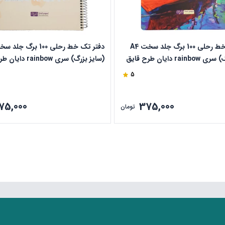
دفتر تک خط رحلی 100 برگ جلد سخت A4
(سایز بزرگ) سری rainbow دایان طرح قایق
(سایز بزرگ) سری nbow
کد 504
5
75,000
375,000
تومان