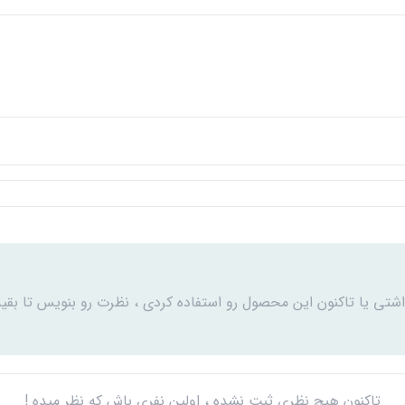
اشتی یا تاکنون این محصول رو استفاده کردی ، نظرت رو بنویس تا بقیه
تاکنون هیچ نظری ثبت نشده ، اولین نفری باش که نظر میده !