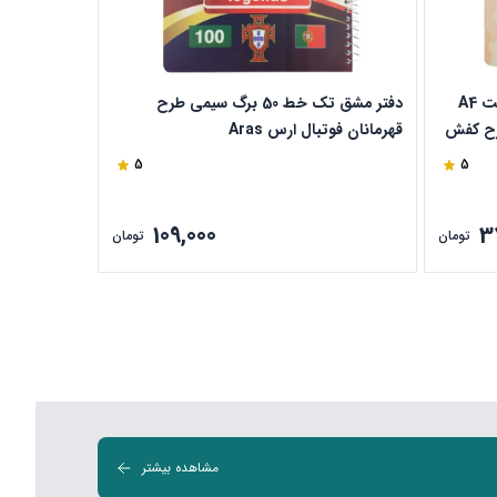
دفتر تک خط رحلی 100 برگ جلد سخت A4
دفتر مشق تک خط 50 برگ سیمی طرح
rai دایان طرح کفش
قهرمانان فوتبال ارس Aras
رونالدو ارس Aras
5
5
109,000
3
تومان
تومان
مشاهده بیشتر