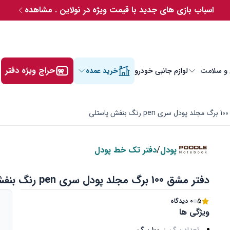
اسباب بازی های جدید با قیمت ویژه در نولاین . مشاهده
حراج ویژه دفتر
 و سلامت
لوازم جانبی خودرو
خرید عمده
لی
پودل
/
دفتر تک خط پودل
دفتر مشق 100 برگ مجلد پودل سری pen رنگ بنفش پاستلی
5
0 دیدگاه
ویژگی ها