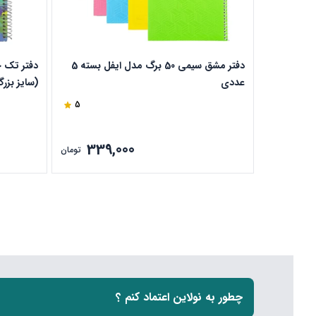
دفتر مشق سیمی 50 برگ مدل ایفل بسته 5
عددی
کد 504
5
339,000
تومان
چطور به نولاین اعتماد کنم ؟