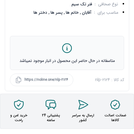
نوع صحافی
:
فنر تک سیم
مناسب برای
:
آقایان ,
خانم ها ,
پسر ها ,
دختر ها
متاسفانه در حال حاضر این محصول در انبار موجود نمیباشد
کد کالا : nlp-2124
https://noline.one/nlp-2124
ضمانت اصالت
ارسال به سراسر
پشتیبانی 24
خرید امن و
کالاها
کشور
ساعته
راحت