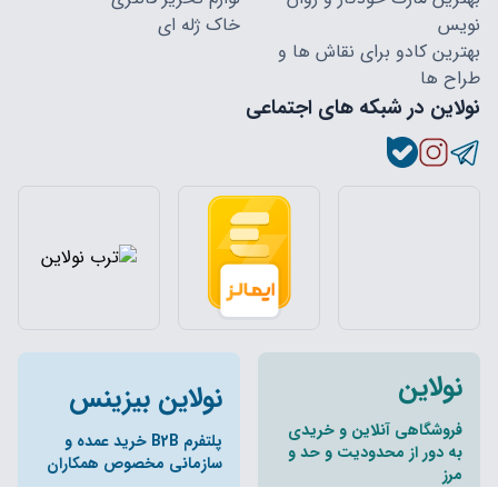
نویس
خاک ژله ای
بهترین کادو برای نقاش ها و
طراح ها
نولاین در شبکه های اجتماعی
نولاین
نولاین بیزینس
فروشگاهی آنلاین و خریدی
پلتفرم B2B خرید عمده و
به دور از محدودیت و حد و
سازمانی مخصوص همکاران
مرز