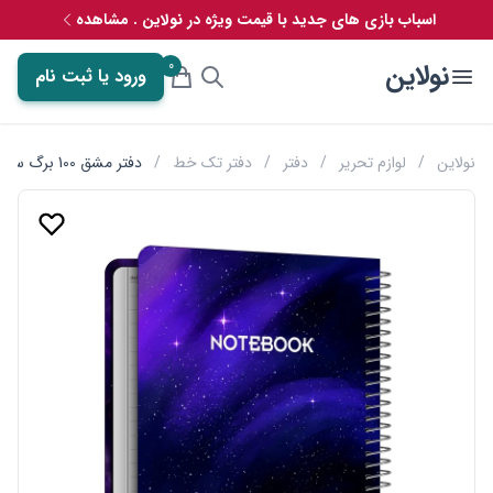
اسباب بازی های جدید با قیمت ویژه در نولاین . مشاهده
0
نولاین
ورود یا ثبت نام
نولاین
/
لوازم تحریر
/
دفتر
/
دفتر تک خط
/
دفتر مشق 100 برگ سیمی طرح کهکشانی مستر راد کد 2066