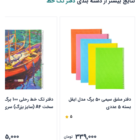
نتایج بیشتر از دسته بندی
دفتر تک خط
دفتر مشق سیمی 50 برگ مدل ایفل
دفتر تک خط رحلی 100 ب
بسته 5 عددی
سخت 
دایان طرح قایق کد 504
5
375,000
339,000
تومان