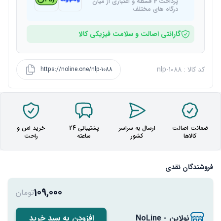
پرداخت 4 قسطه و اعتباری از میان
درگاه های مختلف
گارانتی اصالت و سلامت فیزیکی کالا
کد کالا : nlp-1088
https://noline.one/nlp-1088
ضمانت اصالت
ارسال به سراسر
پشتیبانی 24
خرید امن و
کالاها
کشور
ساعته
راحت
فروشندگان نقدی
109,000
تومان
نولاین - NoLine
افزودن به سبد خرید