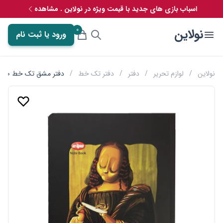
اسباب بازی های جدید با قیمت ویژه در نولاین . مشاهده
0
نولاین
ورود یا ثبت نام
نولاین
/
لوازم تحریر
/
دفتر
/
دفتر تک خط
/
دفتر مشق تک خط 100 برگ بدون سیم کلیپس طرح مونالیزا کد 0377