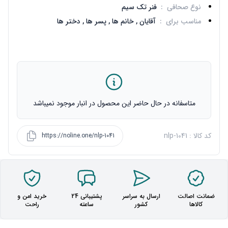
نوع صحافی
:
فنر تک سیم
مناسب برای
:
آقایان ,
خانم ها ,
پسر ها ,
دختر ها
متاسفانه در حال حاضر این محصول در انبار موجود نمیباشد
کد کالا : nlp-1041
https://noline.one/nlp-1041
ضمانت اصالت
ارسال به سراسر
پشتیبانی 24
خرید امن و
کالاها
کشور
ساعته
راحت