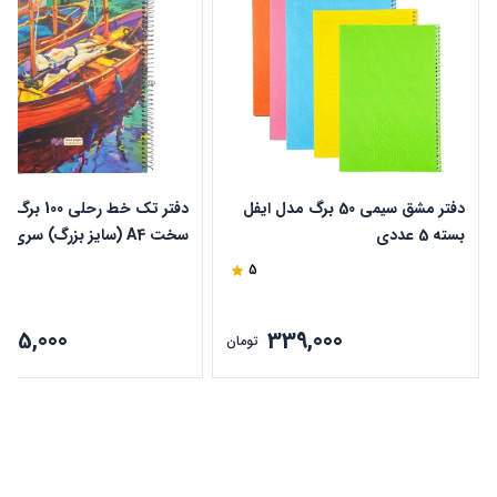
دفتر مشق سیمی 50 برگ مدل ایفل
دفتر تک خط رحلی 100 ب
بسته 5 عددی
سخت 
دایان طرح قایق کد 504
5
375,000
339,000
تومان