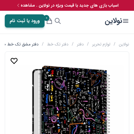
اسباب بازی های جدید با قیمت ویژه در نولاین . مشاهده
0
نولاین
ورود یا ثبت نام
نولاین
/
لوازم تحریر
/
دفتر
/
دفتر تک خط
/
دفتر مشق تک خط 50 برگ مستر راد طرح فیزیک کد 1719