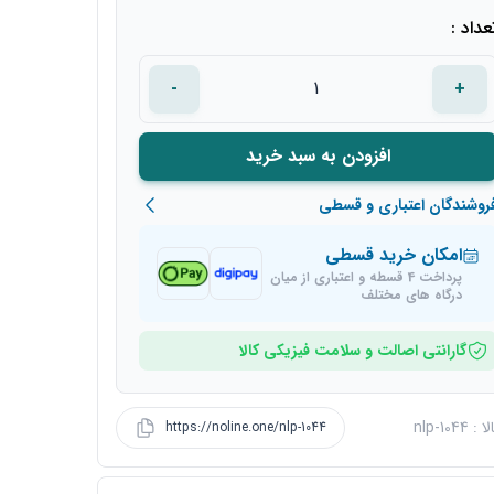
عداد :
-
+
افزودن به سبد خرید
روشندگان اعتباری و قسطی
امکان خرید قسطی
پرداخت 4 قسطه و اعتباری از میان
درگاه های مختلف
گارانتی اصالت و سلامت فیزیکی کالا
nlp-1044
https://noline.one/nlp-1044