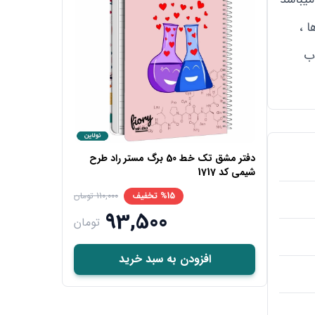
ا ،
خاب
دفتر مشق تک خط 50 برگ مستر راد طرح
شیمی کد 1717
%15 تخفیف
110,000 تومان
93,500
تومان
افزودن به سبد خرید