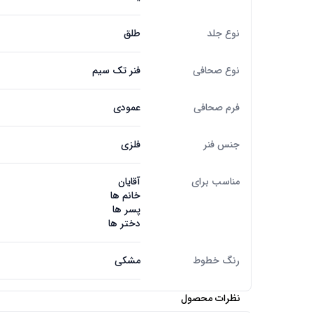
نوع جلد
طلق
نوع صحافی
فنر تک سیم
فرم صحافی
عمودی
جنس فنر
فلزی
مناسب برای
آقایان
خانم ها
پسر ها
دختر ها
رنگ خطوط
مشکی
نظرات محصول