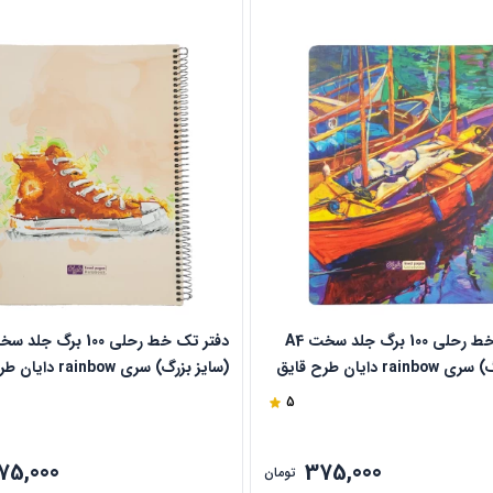
دفتر تک خط رحلی 100 برگ جلد سخت A4
(سایز بزرگ) سری rainbow دایان طرح قایق
(سایز بزرگ) سری nbow
کد 504
5
75,000
375,000
تومان