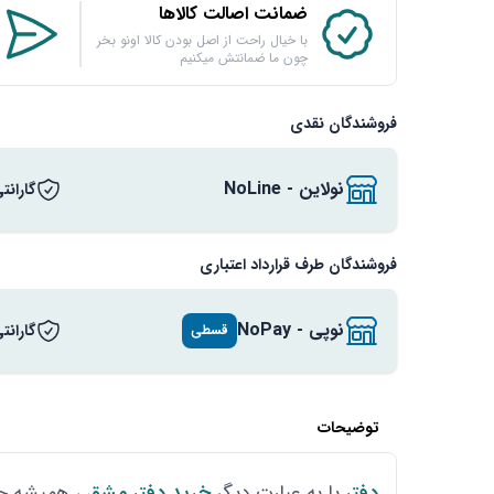
ضمانت اصالت کالاها
با خیال راحت از اصل بودن کالا اونو بخر
چون ما ضمانتش میکنیم
فروشندگان نقدی
نولاین - NoLine
گارانت
فروشندگان طرف قرارداد اعتباری
نوپی - NoPay
گارانت
قسطی
توضیحات
دفتر
یا به عبارت دیگر
خرید دفتر مشق
، همیشه جز