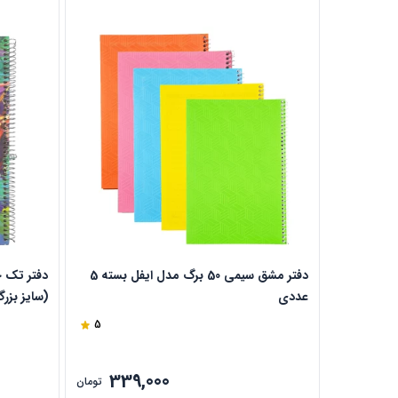
دفتر مشق سیمی 50 برگ مدل ایفل بسته 5
عددی
کد 504
5
339,000
تومان