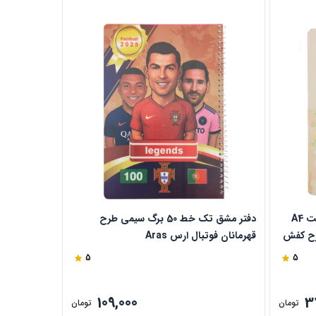
دفتر تک خط رحلی 100 برگ جلد سخت A4
دفتر مشق تک خط 50 برگ سیمی طرح
rai دایان طرح کفش
قهرمانان فوتبال ارس Aras
رونالدو ارس Aras
5
5
109,000
3
تومان
تومان