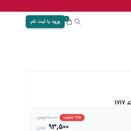
0
ورود یا ثبت نام
110,000 تومان
%15 تخفیف
93,500
تومان