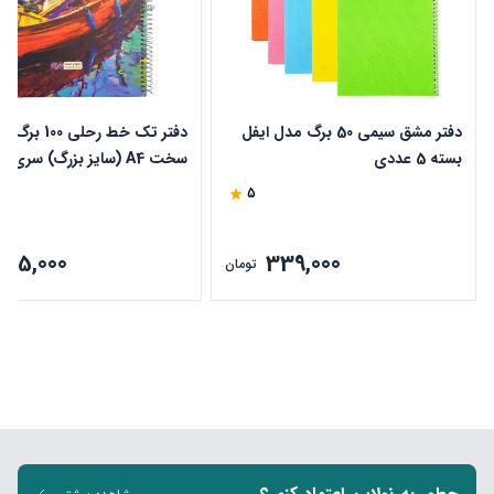
دفتر مشق سیمی 50 برگ مدل ایفل
دفتر تک خط رحلی 100 ب
بسته 5 عددی
سخت 
دایان طرح قایق کد 504
5
375,000
339,000
تومان