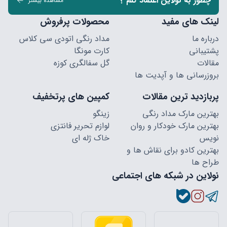
چطور به نولاین اعتماد کنم ؟
مشاهده بیشتر
لینک های مفید
محصولات پرفروش
درباره ما
مداد رنگی اتودی سی کلاس
پشتیبانی
کارت مونگا
مقالات
گل سفالگری کوزه
بروزرسانی ها و آپدیت ها
پربازدید ترین مقالات
کمپین های پرتخفیف
بهترین مارک مداد رنگی
زینگو
بهترین مارک خودکار و روان
لوازم تحریر فانتزی
نویس
خاک ژله ای
بهترین کادو برای نقاش ها و
طراح ها
نولاین در شبکه های اجتماعی