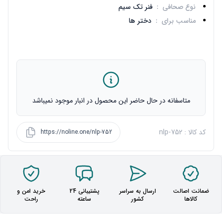
نوع صحافی
:
فنر تک سیم
مناسب برای
:
دختر ها
متاسفانه در حال حاضر این محصول در انبار موجود نمیباشد
کد کالا : nlp-752
https://noline.one/nlp-752
ضمانت اصالت
ارسال به سراسر
پشتیبانی 24
خرید امن و
کالاها
کشور
ساعته
راحت