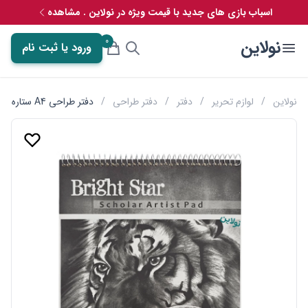
اسباب بازی های جدید با قیمت ویژه در نولاین . مشاهده
0
نولاین
ورود یا ثبت نام
نولاین
/
لوازم تحریر
/
دفتر
/
دفتر طراحی
/
دفتر طراحی A4 ستاره درخشان bright star طرح پرتره پلنگ کد A104