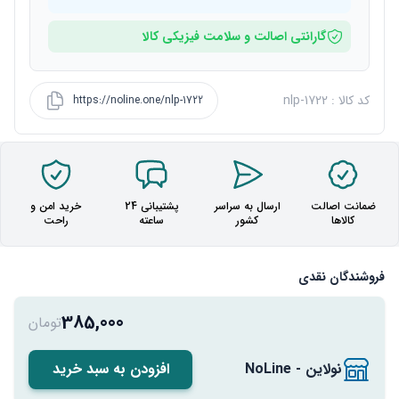
گارانتی اصالت و سلامت فیزیکی کالا
کد کالا : nlp-1722
https://noline.one/nlp-1722
ضمانت اصالت
ارسال به سراسر
پشتیبانی 24
خرید امن و
کالاها
کشور
ساعته
راحت
فروشندگان نقدی
385,000
تومان
نولاین - NoLine
افزودن به سبد خرید