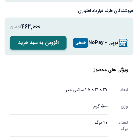
فروشندگان طرف قرارداد اعتباری
462,000
تومان
نوپی - NoPay
افزودن به سبد خرید
قسطی
ویژگی های محصول
ابعاد
27 × 21 × 1.5 سانتی متر
وزن
500 گرم
تعداد
40 برگ
برگ