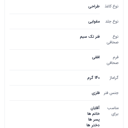
نوع کاغذ
طراحی
نوع جلد
مقوایی
نوع
فنر تک سیم
صحافی
فرم
افقی
صحافی
گراماژ
140 گرم
جنس فنر
فلزی
مناسب
آقایان
برای
خانم ها
پسر ها
دختر ها