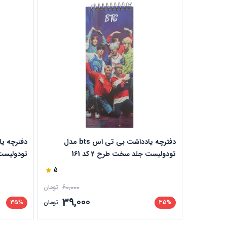
دفترچه یادداشت بی تی اس bts مدل
تودولیست جلد سخت طرح 2 کد 161
تودولیست ج
5
60,000
تومان
39,000
35%
تومان
35%