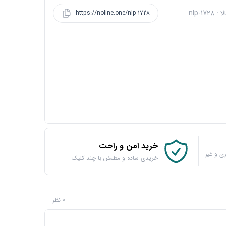
nlp-1728
https://noline.one/nlp-1728
خرید امن و راحت
ی و غیر
خریدی ساده و مطمئن با چند کلیک
0 نظر