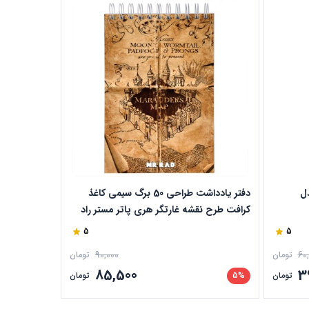
تی اس bts مدل
دفتر یادداشت طراحی 50 برگ سیمی کاغذ
دفترچه یاد
کرافت طرح نقشه غارتگر هری پاتر مستر راد
بهاری spring کد 570
کد 1521
5
5
فقط 3 عدد مونده
90,000
60
تومان
تومان
85,500
3
تومان
5%
تومان