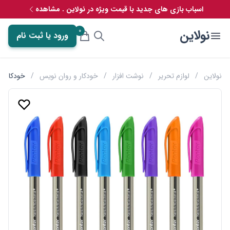
اسباب بازی های جدید با قیمت ویژه در نولاین . مشاهده
0
نولاین
ورود یا ثبت نام
نولاین
/
لوازم تحریر
/
نوشت افزار
/
خودکار و روان نویس
/
خودکار دکتر پن