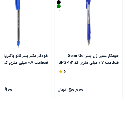
...
خودکار سمی ژل پنتر Semi Gel
خودکار دکتر پنتر نانو باکتریال
ضخامت 0.7 میلی متری کد SPG-102
ضحامت 0.7 میلی متری کد DP 105
5
29,900
50,000
تومان