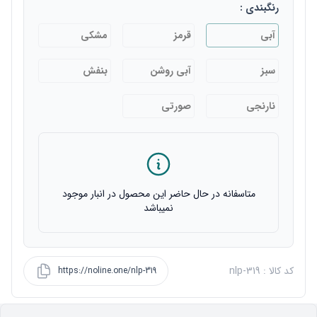
رنگبندی :
آبی
قرمز
مشکی
سبز
آبی روشن
بنفش
نارنجی
صورتی
متاسفانه در حال حاضر این محصول در انبار موجود
نمیباشد
کد کالا : nlp-319
https://noline.one/nlp-319