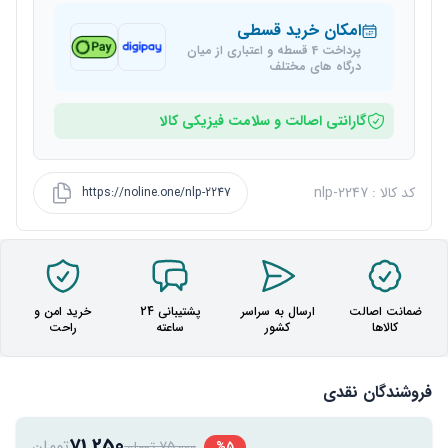
امکان خرید قسطی
پرداخت 4 قسطه و اعتباری از میان
درگاه های مختلف
گارانتی اصالت و سلامت فیزیکی کالا
کد کالا : nlp-2247
https://noline.one/nlp-2247
ضمانت اصالت
ارسال به سراسر
پشتیبانی 24
خرید امن و
کالاها
کشور
ساعته
راحت
فروشندگان نقدی
71,250
تومان
75,000 تومان
%5