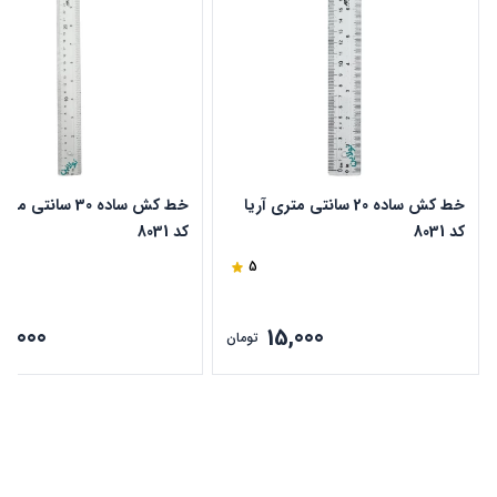
خط کش ساده 20 سانتی متری آریا
خط کش ساده 30 سانتی 
کد 8031
کد 8031
5
0,000
15,000
تومان