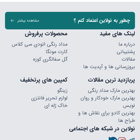
چطور به نولاین اعتماد کنم ؟
مشاهده بیشتر
لینک های مفید
محصولات پرفروش
درباره ما
مداد رنگی اتودی سی کلاس
پشتیبانی
کارت مونگا
مقالات
گل سفالگری کوزه
بروزرسانی ها و آپدیت ها
پربازدید ترین مقالات
کمپین های پرتخفیف
بهترین مارک مداد رنگی
زینگو
بهترین مارک خودکار و روان
لوازم تحریر فانتزی
نویس
خاک ژله ای
بهترین کادو برای نقاش ها و
طراح ها
نولاین در شبکه های اجتماعی