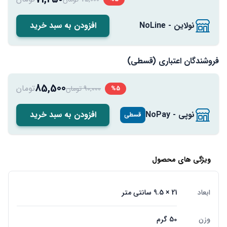
نولاین - NoLine
افزودن به سبد خرید
فروشندگان اعتباری (قسطی)
85,500
تومان
90,000 تومان
%5
نوپی - NoPay
افزودن به سبد خرید
قسطی
ویژگی های محصول
ابعاد
21 × 9.5 سانتی متر
وزن
50 گرم