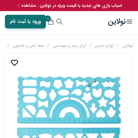
اسباب بازی های جدید با قیمت ویژه در نولاین . مشاهده
0
نولاین
ورود یا ثبت نام
نولاین
/
لوازم تحریر
/
ابزار رسم و مهندسی
/
خط کش و شابلون
/
خط کش