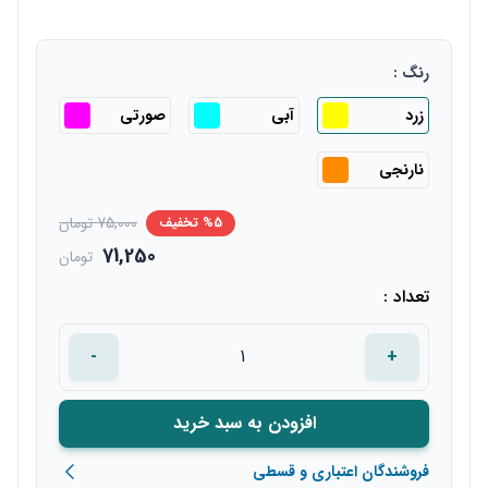
رنگ :
زرد
آبی
صورتی
نارنجی
75,000 تومان
%5 تخفیف
71,250
تومان
تعداد :
-
+
افزودن به سبد خرید
فروشندگان اعتباری و قسطی