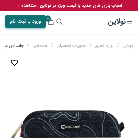
اسباب بازی های جدید با قیمت ویژه در نولاین . مشاهده
0
نولاین
ورود یا ثبت نام
نولاین
/
لوازم تحریر
/
تجهیزات تحصیلی
/
جامدادی
/
جامدادی موشی سری