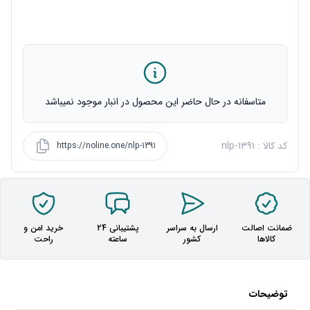
متاسفانه در حال حاضر این محصول در انبار موجود نمیباشد
کد کالا : nlp-1391
https://noline.one/nlp-1391
ضمانت اصالت
ارسال به سراسر
پشتیبانی 24
خرید امن و
کالاها
کشور
ساعته
راحت
توضیحات