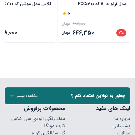
مدل آرتو Arto کد PCC0300
کلاس مدل موشی کد PCC0100
5
695,000
تومان
448,000
646,350
7%
تومان
چطور به نولاین اعتماد کنم ؟
مشاهده بیشتر
لینک های مفید
محصولات پرفروش
درباره ما
مداد رنگی اتودی سی کلاس
پشتیبانی
کارت مونگا
مقالات
گل سفالگری کوزه