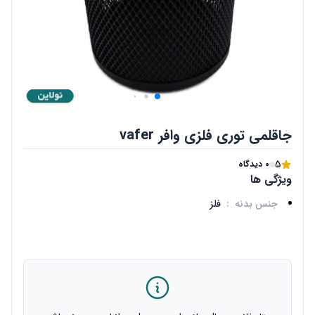
جاقلمی توری فلزی وافر vafer
5
0 دیدگاه
ویژگی ها
جنس بدنه
:
فلز