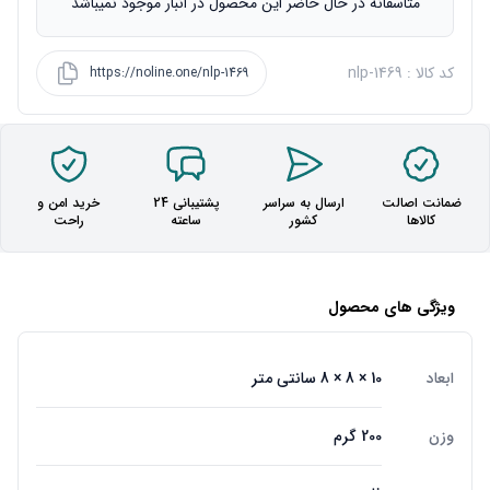
متاسفانه در حال حاضر این محصول در انبار موجود نمیباشد
کد کالا : nlp-1469
https://noline.one/nlp-1469
ضمانت اصالت
ارسال به سراسر
پشتیبانی 24
خرید امن و
کالاها
کشور
ساعته
راحت
ویژگی های محصول
ابعاد
10 × 8 × 8 سانتی متر
وزن
200 گرم