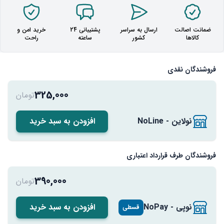
ضمانت اصالت
ارسال به سراسر
پشتیبانی 24
خرید امن و
کالاها
کشور
ساعته
راحت
فروشندگان نقدی
325,000
تومان
نولاین - NoLine
افزودن به سبد خرید
فروشندگان طرف قرارداد اعتباری
390,000
تومان
نوپی - NoPay
افزودن به سبد خرید
قسطی