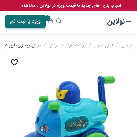
اسباب بازی های جدید با قیمت ویژه در نولاین . مشاهده
0
نولاین
ورود یا ثبت نام
نولاین
/
لوازم تحریر
/
نوشت افزار
/
تراش
/
تراش رومیزی طرح قطار و 