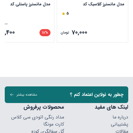
مدل مانسترز کلاسیک کد
مدل مانسترز پاستلی کد
CCMONPSP
CCMONPSC
5
0,000
57,400
70,000
تومان
18%
چطور به نولاین اعتماد کنم ؟
مشاهده بیشتر
لینک های مفید
محصولات پرفروش
درباره ما
مداد رنگی اتودی سی کلاس
پشتیبانی
کارت مونگا
مقالات
گل سفالگری کوزه