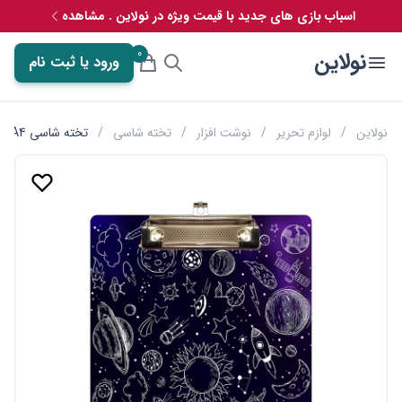
اسباب بازی های جدید با قیمت ویژه در نولاین . مشاهده
0
نولاین
ورود یا ثبت نام
نولاین
/
لوازم تحریر
/
نوشت افزار
/
تخته شاسی
/
تخته شاسی A4 چوبی طرح کهکشانی مستر راد کد 2374