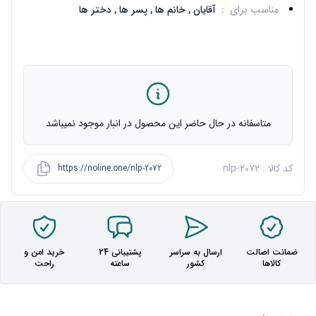
مناسب برای
:
آقایان ,
خانم ها ,
پسر ها ,
دختر ها
متاسفانه در حال حاضر این محصول در انبار موجود نمیباشد
کد کالا : nlp-2072
https://noline.one/nlp-2072
ضمانت اصالت
ارسال به سراسر
پشتیبانی 24
خرید امن و
کالاها
کشور
ساعته
راحت