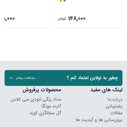
5
48,000
148,000
تومان
چطور به نولاین اعتماد کنم ؟
مشاهده بیشتر
لینک های مفید
محصولات پرفروش
درباره ما
مداد رنگی اتودی سی کلاس
پشتیبانی
کارت مونگا
مقالات
گل سفالگری کوزه
بروزرسانی ها و آپدیت ها