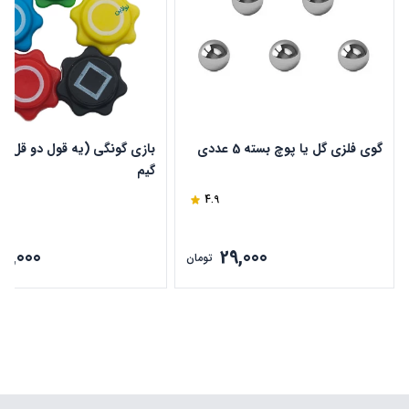
گوی فلزی گل یا پوچ بسته 5 عددی
بازی گونگی (یه قول دو قل) ا
گیم
4.9
79,000
29,000
تومان