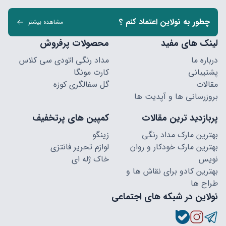
چطور به نولاین اعتماد کنم ؟
مشاهده بیشتر
لینک های مفید
محصولات پرفروش
درباره ما
مداد رنگی اتودی سی کلاس
پشتیبانی
کارت مونگا
مقالات
گل سفالگری کوزه
بروزرسانی ها و آپدیت ها
پربازدید ترین مقالات
کمپین های پرتخفیف
بهترین مارک مداد رنگی
زینگو
بهترین مارک خودکار و روان
لوازم تحریر فانتزی
نویس
خاک ژله ای
بهترین کادو برای نقاش ها و
طراح ها
نولاین در شبکه های اجتماعی