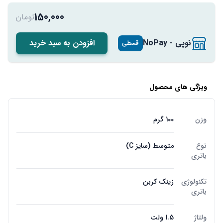
150,000
تومان
نوپی - NoPay
افزودن به سبد خرید
قسطی
ویژگی های محصول
وزن
100 گرم
نوع
متوسط (سایز C)
باتری
تکنولوژی
زینک کربن
باتری
ولتاژ
1.5 ولت