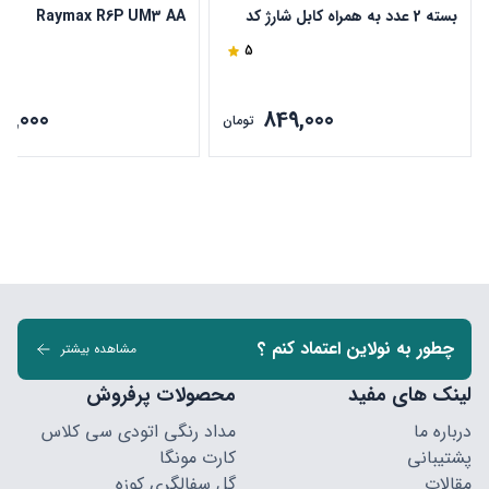
بسته 2 عدد به همراه کابل شارژ کد
Raymax R6P UM3 AA
TBL 10
5
98,000
849,000
تومان
چطور به نولاین اعتماد کنم ؟
مشاهده بیشتر
لینک های مفید
محصولات پرفروش
درباره ما
مداد رنگی اتودی سی کلاس
پشتیبانی
کارت مونگا
مقالات
گل سفالگری کوزه