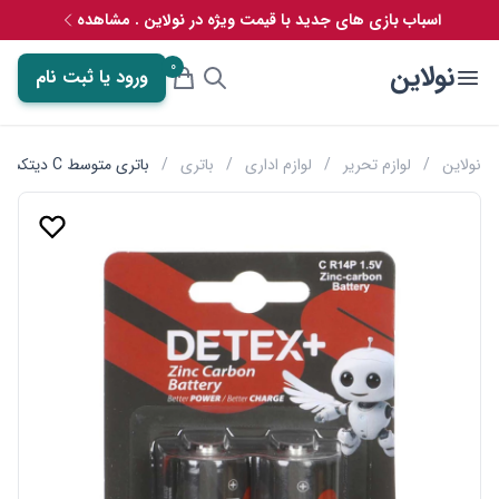
اسباب بازی های جدید با قیمت ویژه در نولاین . مشاهده
0
نولاین
ورود یا ثبت نام
نولاین
/
لوازم تحریر
/
لوازم اداری
/
باتری
/
باتری متوسط C دیتکس پلاس مدل Zinc Carbon 9V C R14P بسته 2 عددی