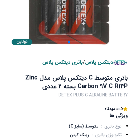
دیتکس پلاس
/
باتری دیتکس پلاس
باتری متوسط C دیتکس پلاس مدل Zinc
Carbon 9V C R14P بسته 2 عددی
DETEX PLUS C ALKALINE BATTERY
5
0 دیدگاه
ویژگی ها
نوع باتری
:
متوسط (سایز C)
تکنولوژی باتری
:
زینک کربن