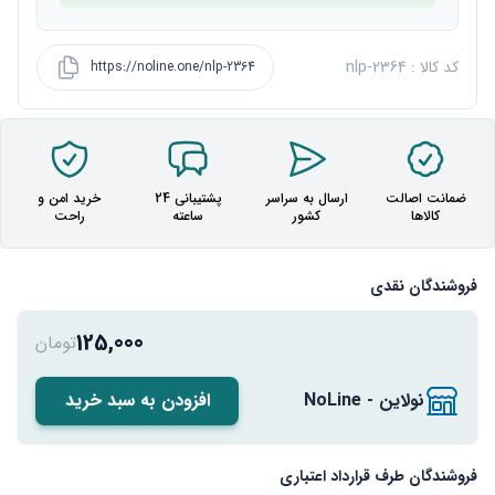
کد کالا : nlp-2364
https://noline.one/nlp-2364
ضمانت اصالت
ارسال به سراسر
پشتیبانی 24
خرید امن و
کالاها
کشور
ساعته
راحت
فروشندگان نقدی
125,000
تومان
نولاین - NoLine
افزودن به سبد خرید
فروشندگان طرف قرارداد اعتباری