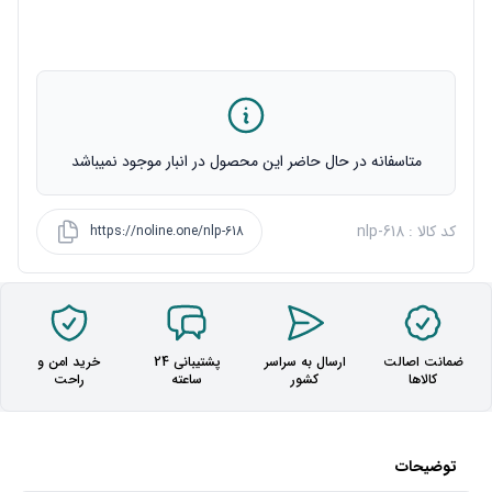
متاسفانه در حال حاضر این محصول در انبار موجود نمیباشد
کد کالا : nlp-618
https://noline.one/nlp-618
ضمانت اصالت
ارسال به سراسر
پشتیبانی 24
خرید امن و
کالاها
کشور
ساعته
راحت
توضیحات