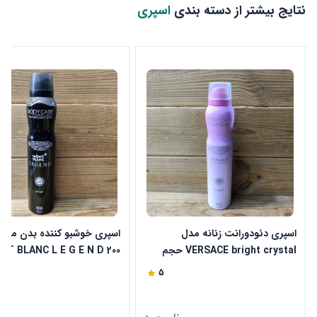
نتایج بیشتر از دسته بندی
اسپری
اسپری دئودورانت زنانه مدل
اسپری خوشبو کننده بدن مردا
VERSACE bright crystal حجم
MONT BLANC L E G E N D 200
200میل
5